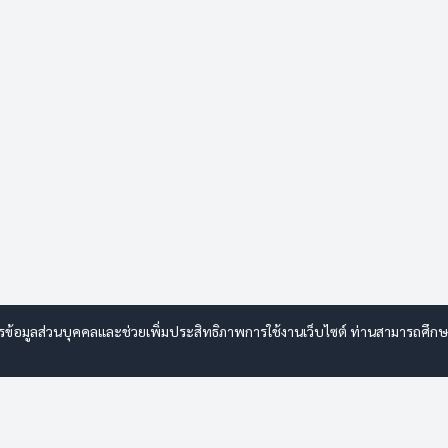
รข้อมูลส่วนบุคคลและช่วยเพิ่มประสิทธิภาพการใช้งานเว็บไซต์ ท่านสามารถศึกษารา