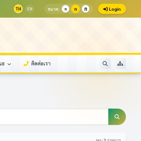
ก
TH
EN
ขนาด:
ก
Login
ก
รณะ
ติดต่อเรา
พบ
3
รายการ